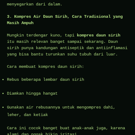
menyegarkan dari dalam.
3. Kompres Air Daun Sirih, Cara Tradisional yang
Masih Ampuh
Mungkin terdengar kuno, tapi
kompres daun sirih
itu masih relevan banget sampai sekarang. Daun
sirih punya kandungan antiseptik dan antiinflamasi
yang bisa bantu turunkan suhu tubuh dari luar.
Cara membuat kompres daun sirih:
Rebus beberapa lembar daun sirih
Diamkan hingga hangat
Gunakan air rebusannya untuk mengompres dahi,
leher, dan ketiak
Cara ini cocok banget buat anak-anak juga, karena
alami dan nggak bikin iritasi.