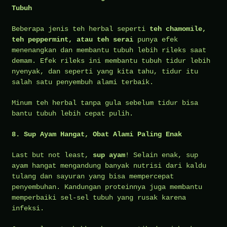
Tubuh
Beberapa jenis teh herbal seperti
teh chamomile,
teh peppermint, atau teh serai
punya efek
menenangkan dan membantu tubuh lebih rileks saat
demam. Efek rileks ini membantu tubuh tidur lebih
nyenyak, dan seperti yang kita tahu, tidur itu
salah satu penyembuh alami terbaik.
Minum teh herbal tanpa gula sebelum tidur bisa
bantu tubuh lebih cepat pulih.
8. Sup Ayam Hangat, Obat Alami Paling Enak
Last but not least,
sup ayam
! Selain enak, sup
ayam hangat mengandung banyak nutrisi dari kaldu
tulang dan sayuran yang bisa mempercepat
penyembuhan. Kandungan proteinnya juga membantu
memperbaiki sel-sel tubuh yang rusak karena
infeksi.