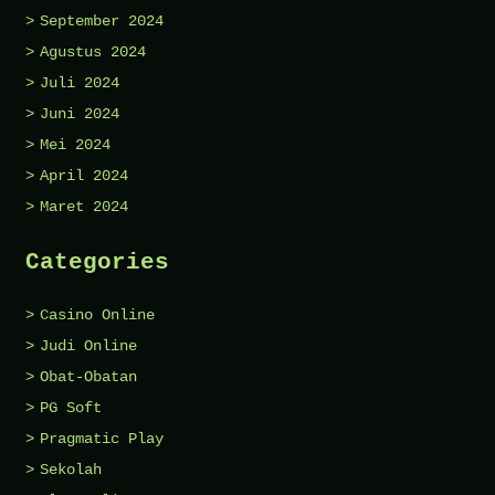
September 2024
Agustus 2024
Juli 2024
Juni 2024
Mei 2024
April 2024
Maret 2024
Categories
Casino Online
Judi Online
Obat-Obatan
PG Soft
Pragmatic Play
Sekolah