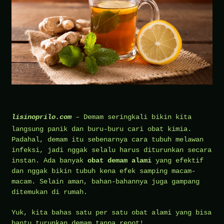
lisinoprilo.com
– Demam seringkali bikin kita
langsung panik dan buru-buru cari obat kimia.
Padahal, demam itu sebenarnya cara tubuh melawan
infeksi, jadi nggak selalu harus diturunkan secara
instan. Ada banyak
obat demam alami
yang efektif
dan nggak bikin tubuh kena efek samping macam-
macam. Selain aman, bahan-bahannya juga gampang
ditemukan di rumah.
Yuk, kita bahas satu per satu obat alami yang bisa
bantu turunkan demam tanpa repot!